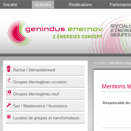
Société
Activités
Réalisations
Partenaire
SPÉCIALI
D'ÉNERG
GROUPES
Accueil
> Mentions lég
Rachat / Démantèlement
Groupes électrogènes occasion
Mentions l
Groupes électrogènes neuf
Responsable du s
Sav / Maintenance / Assistance
Location de groupes et transformateurs