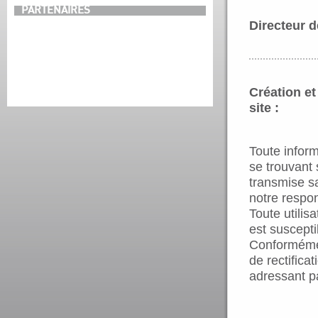
PARTENAIRES
Directeur d
Création e
site :
Toute inform
se trouvant 
transmise sa
notre respon
Toute utilis
est suscepti
Conformément
de rectific
adressant pa